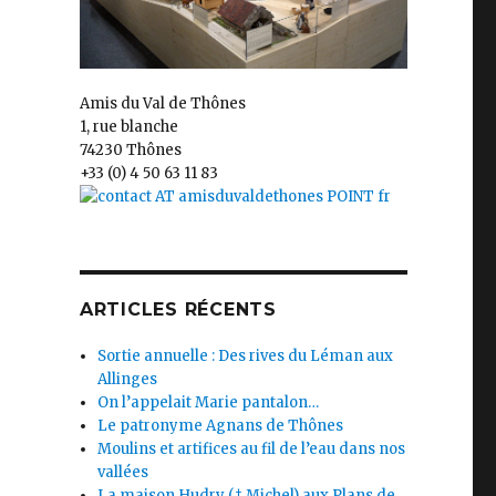
Amis du Val de Thônes
1, rue blanche
74230 Thônes
+33 (0) 4 50 63 11 83
ARTICLES RÉCENTS
Sortie annuelle : Des rives du Léman aux
Allinges
On l’appelait Marie pantalon…
Le patronyme Agnans de Thônes
Moulins et artifices au fil de l’eau dans nos
vallées
La maison Hudry († Michel) aux Plans de