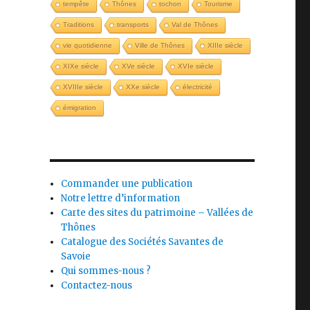
tempête
Thônes
tochon
Tourisme
Traditions
transports
Val de Thônes
vie quotidienne
Ville de Thônes
XIIIe siècle
XIXe siècle
XVe siècle
XVIe siècle
XVIIIe siècle
XXe siècle
électricité
émigration
Commander une publication
Notre lettre d’information
Carte des sites du patrimoine – Vallées de
Thônes
Catalogue des Sociétés Savantes de
Savoie
Qui sommes-nous ?
Contactez-nous