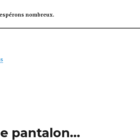
us espérons nombreux.
ns
ie pantalon…