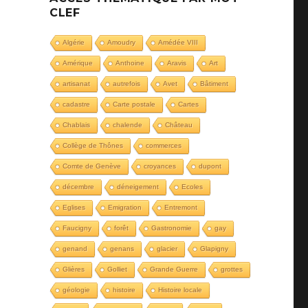
CLEF
Algérie
Amoudry
Amédée VIII
Amérique
Anthoine
Aravis
Art
artisanat
autrefois
Avet
Bâtiment
cadastre
Carte postale
Cartes
Chablais
chalende
Château
Collège de Thônes
commerces
Comte de Genève
croyances
dupont
décembre
déneigement
Ecoles
Eglises
Emigration
Entremont
Faucigny
forêt
Gastronomie
gay
genand
genans
glacier
Glapigny
Glières
Golliet
Grande Guerre
grottes
géologie
histoire
Histoire locale