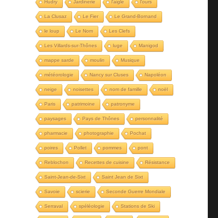
Hudry
Jardinerie
l'aigle
l'ours
La Clusaz
Le Fier
Le Grand-Bornand
le loup
Le Nom
Les Clefs
Les Villards-sur-Thônes
luge
Manigod
mappe sarde
moulin
Musique
météorologie
Nancy sur Cluses
Napoléon
neige
noisettes
nom de famille
noël
Paris
patrimoine
patronyme
paysages
Pays de Thônes
personnalité
pharmacie
photographie
Pochat
poires
Pollet
pommes
pont
Reblochon
Recettes de cuisine
Résistance
Saint-Jean-de-Sixt
Saint Jean de Sixt
Savoie
scierie
Seconde Guerre Mondiale
Serraval
spéléologie
Stations de Ski