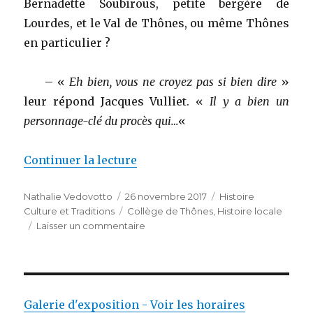
Bernadette Soubirous, petite bergère de
Lourdes, et le Val de Thônes, ou même Thônes
en particulier ?
– «
Eh bien, vous ne croyez pas si bien dire
»
leur répond Jacques Vulliet. «
Il y a bien un
personnage-clé du procès qui…
«
de « Le dossier Jacomet »
Continuer la lecture
Auteur
Publié
Catégories
Nathalie Vedovotto
26 novembre 2017
Histoire
le
Étiquettes
Culture et Traditions
Collège de Thônes
,
Histoire locale
sur
Laisser un commentaire
Le
dossier
Jacomet
Galerie d'exposition - Voir les horaires