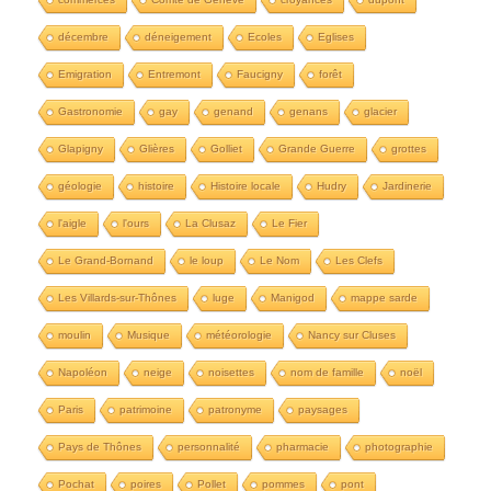
décembre
déneigement
Ecoles
Eglises
Emigration
Entremont
Faucigny
forêt
Gastronomie
gay
genand
genans
glacier
Glapigny
Glières
Golliet
Grande Guerre
grottes
géologie
histoire
Histoire locale
Hudry
Jardinerie
l'aigle
l'ours
La Clusaz
Le Fier
Le Grand-Bornand
le loup
Le Nom
Les Clefs
Les Villards-sur-Thônes
luge
Manigod
mappe sarde
moulin
Musique
météorologie
Nancy sur Cluses
Napoléon
neige
noisettes
nom de famille
noël
Paris
patrimoine
patronyme
paysages
Pays de Thônes
personnalité
pharmacie
photographie
Pochat
poires
Pollet
pommes
pont