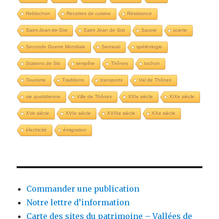
Reblochon
Recettes de cuisine
Résistance
Saint-Jean-de-Sixt
Saint Jean de Sixt
Savoie
scierie
Seconde Guerre Mondiale
Serraval
spéléologie
Stations de Ski
tempête
Thônes
tochon
Tourisme
Traditions
transports
Val de Thônes
vie quotidienne
Ville de Thônes
XIIIe siècle
XIXe siècle
XVe siècle
XVIe siècle
XVIIIe siècle
XXe siècle
électricité
émigration
Commander une publication
Notre lettre d’information
Carte des sites du patrimoine – Vallées de