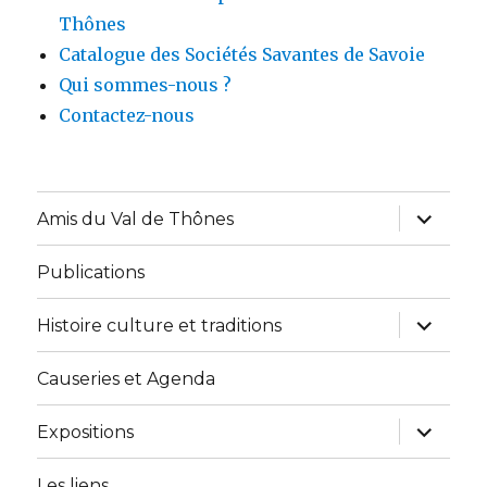
Thônes
Catalogue des Sociétés Savantes de Savoie
Qui sommes-nous ?
Contactez-nous
ouvrir
Amis du Val de Thônes
le
sous-
menu
Publications
ouvrir
Histoire culture et traditions
le
sous-
menu
Causeries et Agenda
ouvrir
Expositions
le
sous-
menu
Les liens