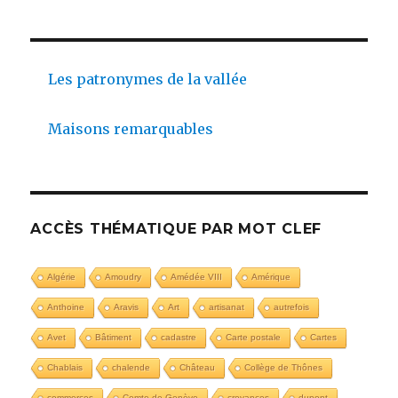
Les patronymes de la vallée
Maisons remarquables
ACCÈS THÉMATIQUE PAR MOT CLEF
Algérie
Amoudry
Amédée VIII
Amérique
Anthoine
Aravis
Art
artisanat
autrefois
Avet
Bâtiment
cadastre
Carte postale
Cartes
Chablais
chalende
Château
Collège de Thônes
commerces
Comte de Genève
croyances
dupont