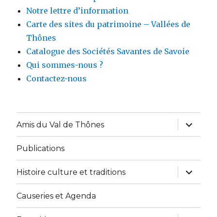
Notre lettre d’information
Carte des sites du patrimoine – Vallées de
Thônes
Catalogue des Sociétés Savantes de Savoie
Qui sommes-nous ?
Contactez-nous
ouvrir
Amis du Val de Thônes
le
sous-
menu
Publications
ouvrir
Histoire culture et traditions
le
sous-
menu
Causeries et Agenda
ouvrir