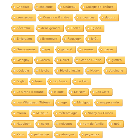
Chablais
chalende
Château
Collège de Thônes
commerces
Comte de Genève
croyances
dupont
décembre
déneigement
Ecoles
Eglises
Emigration
Entremont
Faucigny
forêt
Gastronomie
gay
genand
genans
glacier
Glapigny
Glières
Golliet
Grande Guerre
grottes
géologie
histoire
Histoire locale
Hudry
Jardinerie
l'aigle
l'ours
La Clusaz
Le Fier
Le Grand-Bornand
le loup
Le Nom
Les Clefs
Les Villards-sur-Thônes
luge
Manigod
mappe sarde
moulin
Musique
météorologie
Nancy sur Cluses
Napoléon
neige
noisettes
nom de famille
noël
Paris
patrimoine
patronyme
paysages