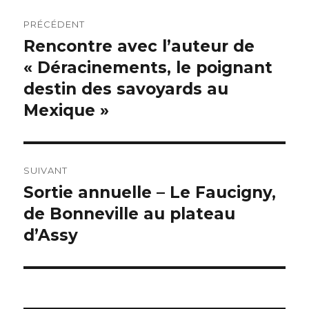
Navigation
PRÉCÉDENT
de
Rencontre avec l’auteur de
Publication
précédente :
« Déracinements, le poignant
l’article
destin des savoyards au
Mexique »
SUIVANT
Sortie annuelle – Le Faucigny,
Publication
suivante :
de Bonneville au plateau
d’Assy