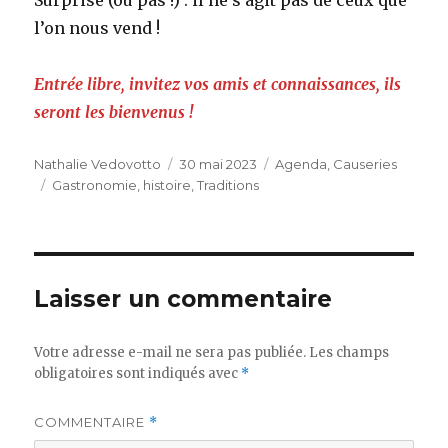
Surprise (ou pas !) : il ne s’agit pas de ceux que
l’on nous vend !
Entrée libre, invitez vos amis et connaissances, ils
seront les bienvenus !
Auteur
Publié
Catégories
Nathalie Vedovotto
30 mai 2023
Agenda
,
Causeries
Étiquettes
le
Gastronomie
,
histoire
,
Traditions
Laisser un commentaire
Votre adresse e-mail ne sera pas publiée.
Les champs
obligatoires sont indiqués avec
*
COMMENTAIRE
*