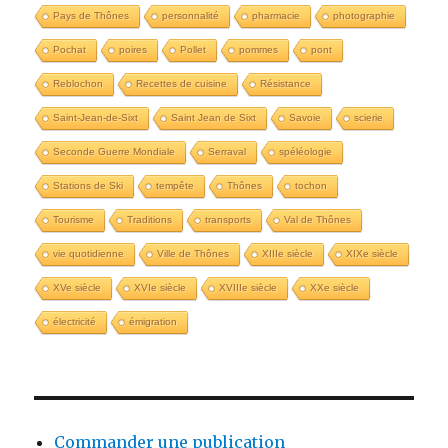
Pays de Thônes
personnalité
pharmacie
photographie
Pochat
poires
Pollet
pommes
pont
Reblochon
Recettes de cuisine
Résistance
Saint-Jean-de-Sixt
Saint Jean de Sixt
Savoie
scierie
Seconde Guerre Mondiale
Serraval
spéléologie
Stations de Ski
tempête
Thônes
tochon
Tourisme
Traditions
transports
Val de Thônes
vie quotidienne
Ville de Thônes
XIIIe siècle
XIXe siècle
XVe siècle
XVIe siècle
XVIIIe siècle
XXe siècle
électricité
émigration
Commander une publication