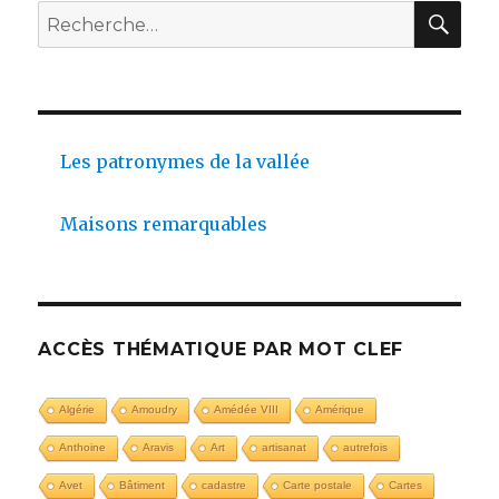
REC
Recherche
pour :
Les patronymes de la vallée
Maisons remarquables
ACCÈS THÉMATIQUE PAR MOT CLEF
Algérie
Amoudry
Amédée VIII
Amérique
Anthoine
Aravis
Art
artisanat
autrefois
Avet
Bâtiment
cadastre
Carte postale
Cartes